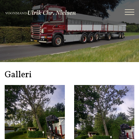
Gå
til
hovedindhold
Galleri